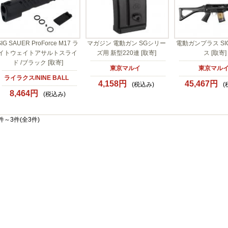
SIG SAUER ProForce M17 ラ
マガジン 電動ガン SGシリー
電動ガンプラス SI
イトウェイトアサルトスライ
ズ用 新型220連 [取寄]
ス [取寄]
ド /ブラック [取寄]
東京マルイ
東京マル
ライラクス/NINE BALL
4,158円
45,467円
(税込み)
(
8,464円
(税込み)
件～3件(全3件)