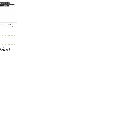
G553プラ
イ
税込み)