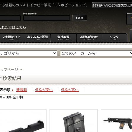
る信頼のガン＆トイホビー販売「L.A.ホビーショップ」
忘れた方はこちら
トップページ
>
検索結果
表示順
新着順
価格が安い
価格が高い
件～3件(全3件)