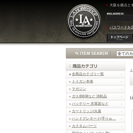
大阪を拠点とす
パスワードを
全商品カテゴリ一覧
トイガン本体
マガジン
ガス/BB弾など 消耗品
1
バッテリー 充電器など
カートリッジ/火薬
ハンドグレネード(手りゅ…
カスタムパーツ