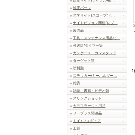
固定サイト(ライフル用/…
純正パーツ
光学サイト(スコープ/ド…
ナイトビジョン関連(レプ…
装備品
工具・メンテナンス用品な…
弾速計/タイマー等
ガンケース・ガンスタンド
ターゲット類
塗料類
1
ステッカー/キーホルダー…
雑貨
雑誌・書籍・ビデオ類
スリングショット
カモフラージュ用品
サープラス関連品
トイ / フィギュア
工賃